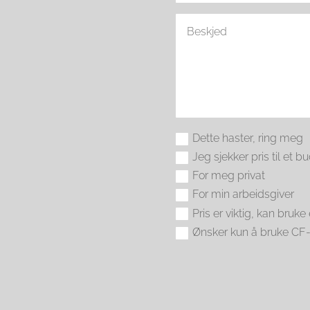
Dette haster, ring meg
Jeg sjekker pris til et bu
For meg privat
For min arbeidsgiver
Pris er viktig, kan bruke
Ønsker kun å bruke C