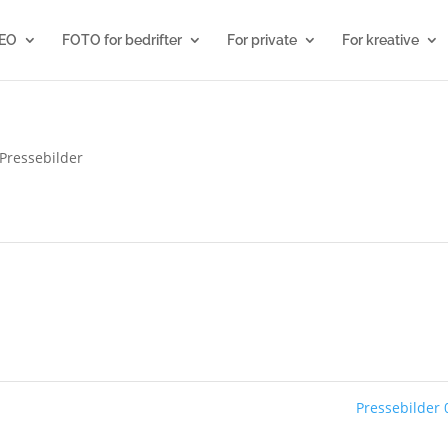
EO
FOTO for bedrifter
For private
For kreative
Pressebilder
Pressebilder