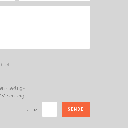
dsjett
 en «lærling»
F-Wesenberg
=
SENDE
2 + 14