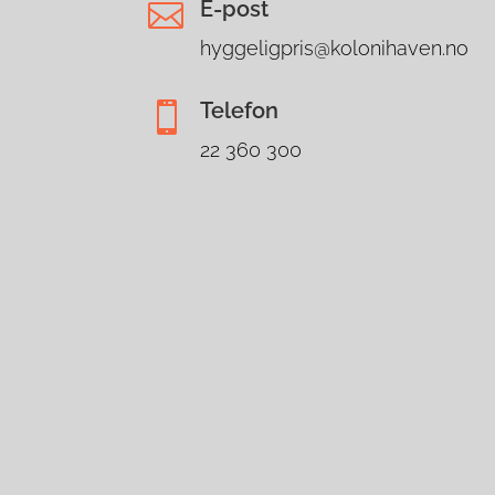
E-post

hyggeligpris@kolonihaven.no
Telefon

22 360 300