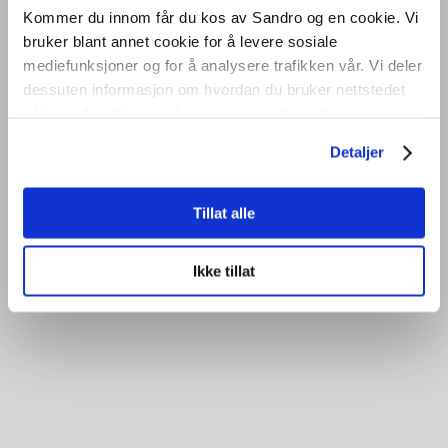
Kommer du innom får du kos av Sandro og en cookie. Vi
bruker blant annet cookie for å levere sosiale
mediefunksjoner og for å analysere trafikken vår. Vi deler
dessuten informasjon om hvordan du bruker nettstedet
vårt, med partnerne våre innen sosiale medier,
Dette haster, ring meg
annonsering og analysearbeid, som kan kombinere den
Jeg sjekker pris til et budsjett
Detaljer
med annen informasjon du har gjort tilgjengelig for dem,
For meg privat
eller som de har samlet inn gjennom din bruk av
For min arbeidsgiver
tjenestene deres.
Tillat alle
Pris er viktig, kan bruke en «lærling»
Ønsker kun å bruke CF-Wesenberg
Ikke tillat
=
SENDE
12 + 15