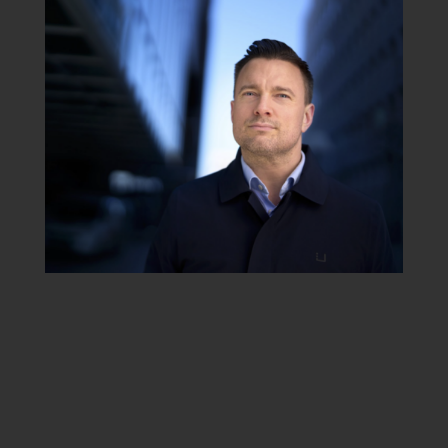
Tollbugata 35
N-0157 Oslo
22 360 300
foto@kolonihaven.no