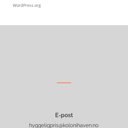
WordPress.org
E-post
hyggeligpris@kolonihaven.no